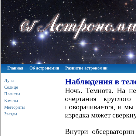
Главная
Об астрономии
Развитие астрономии
Наблюдения в тел
Луна
Солнце
Ночь. Темнота. На не
Планеты
очертания круглого
Кометы
поворачивается, и мы
Метеориты
изредка может сверкн
Звезды
Внутри обсерватории