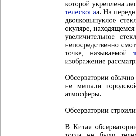
которой укреплена ле
телескопа
а. На перед
двояковыпуклое стек
окуляре, находящемся
увеличительное стек
непосредственно смот
точке, называемой
изображение рассматр
Обсерватории обычно 
не мешали городско
атмосферы.
Обсерватории строили
В Китае обсерватории
тогда не было теле